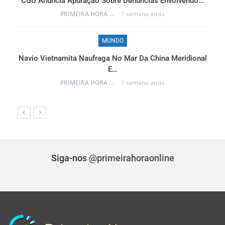
CGU Anuncia Apuração Sobre Denúncias Envolvendo…
r…
PRIMEIRA HORA ONLINE
1 semana atrás
MUNDO
Navio Vietnamita Naufraga No Mar Da China Meridional
a
E…
PRIMEIRA HORA ONLINE
1 semana atrás
Siga-nos
@primeirahoraonline