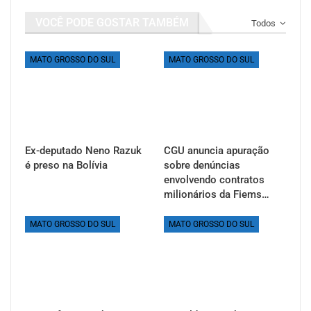
VOCÊ PODE GOSTAR TAMBÉM
Todos
MATO GROSSO DO SUL
MATO GROSSO DO SUL
Ex-deputado Neno Razuk
CGU anuncia apuração
é preso na Bolívia
sobre denúncias
envolvendo contratos
milionários da Fiems…
MATO GROSSO DO SUL
MATO GROSSO DO SUL