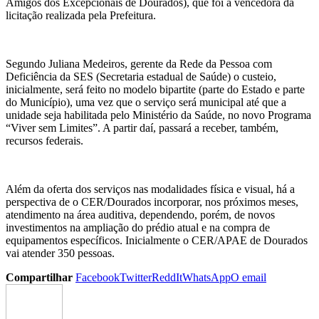
Amigos dos Excepcionais de Dourados), que foi a vencedora da
licitação realizada pela Prefeitura.
Segundo Juliana Medeiros, gerente da Rede da Pessoa com
Deficiência da SES (Secretaria estadual de Saúde) o custeio,
inicialmente, será feito no modelo bipartite (parte do Estado e parte
do Município), uma vez que o serviço será municipal até que a
unidade seja habilitada pelo Ministério da Saúde, no novo Programa
“Viver sem Limites”. A partir daí, passará a receber, também,
recursos federais.
Além da oferta dos serviços nas modalidades física e visual, há a
perspectiva de o CER/Dourados incorporar, nos próximos meses,
atendimento na área auditiva, dependendo, porém, de novos
investimentos na ampliação do prédio atual e na compra de
equipamentos específicos. Inicialmente o CER/APAE de Dourados
vai atender 350 pe
ssoas.
Compartilhar
Facebook
Twitter
ReddIt
WhatsApp
O email