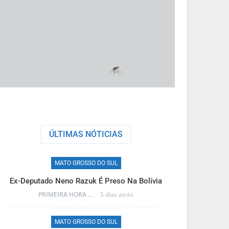
ÚLTIMAS NÓTICIAS
MATO GROSSO DO SUL
M
Ex-Deputado Neno Razuk É Preso Na Bolívia
Frente Fria T
PRIMEIRA HORA ONLINE
5 dias atrás
MATO GROSSO DO SUL