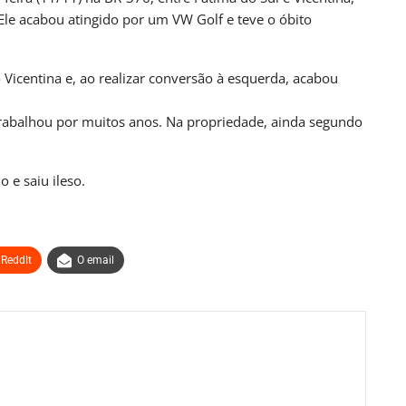
UL
BRASIL
 Ele acabou atingido por um VW Golf e teve o óbito
lítica Nacional
STF Inicia Julgamento De Temas Que Podem
Redefinir…
Vicentina e, ao realizar conversão à esquerda, acabou
nas atrás
PRIMEIRA HORA ONLINE
3 dias atrás
rabalhou por muitos anos. Na propriedade, ainda segundo
UL
CAMPO GRANDE
o Grosso Do Sul
SEJUV Abre Mais 150 Vagas Para O
 e saiu ileso.
AprovaJuv Nesta Terça
nas atrás
PRIMEIRA HORA ONLINE
5 dias atrás
ReddIt
O email