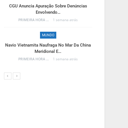
M
CGU Anuncia Apuração Sobre Denúncias
Envolvendo…
Reinaldo Azam
PRIMEIRA HORA ONLINE
1 semana atrás
MUNDO
M
Navio Vietnamita Naufraga No Mar Da China
Meridional E…
Frente Fria A
PRIMEIRA HORA ONLINE
1 semana atrás