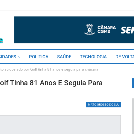
CIDADES
POLITICA
SAÚDE
TECNOLOGIA
DE VOLT
rto atropelado por Golf tinha 81 anos e seguia para chácara
Golf Tinha 81 Anos E Seguia Para
MATO GROSSO DO SUL