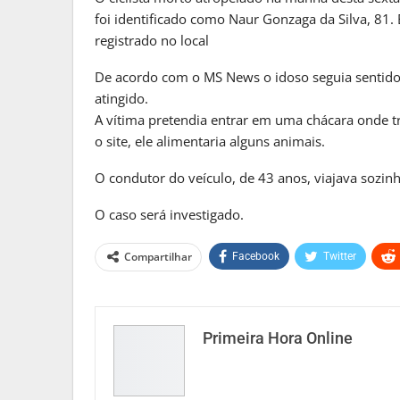
MATO GROSSO DO S
foi identificado como Naur Gonzaga da Silva, 81.
Reinaldo Azambuja Defende Po
registrado no local
Para…
De acordo com o MS News o idoso seguia sentido 
PRIMEIRA HORA ONLINE
2 sema
atingido.
A vítima pretendia entrar em uma chácara onde t
MATO GROSSO DO S
o site, ele alimentaria alguns animais.
Frente Fria Avança Sobre Mat
O condutor do veículo, de 43 anos, viajava sozinho
E Provoca…
PRIMEIRA HORA ONLINE
2 sema
O caso será investigado.
Compartilhar
Facebook
Twitter
Primeira Hora Online