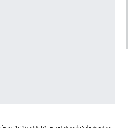
UL
BRASIL
abilidade Para
Empresas São Orientadas A Incentivar
Vacinação Contra O…
ana atrás
PRIMEIRA HORA ONLINE
2 dias atrás
feira (11/11) na BR-376, entre Fátima do Sul e Vicentina,