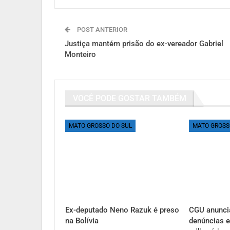
POST ANTERIOR
Justiça mantém prisão do ex-vereador Gabriel
Monteiro
VOCÊ PODE GOSTAR TAMBÉM
MATO GROSSO DO SUL
MATO GROSS
Ex-deputado Neno Razuk é preso
CGU anunci
na Bolívia
denúncias e