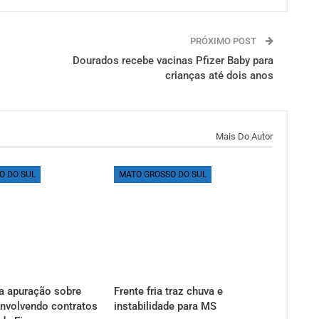
PRÓXIMO POST
Dourados recebe vacinas Pfizer Baby para
crianças até dois anos
Mais Do Autor
O DO SUL
MATO GROSSO DO SUL
a apuração sobre
Frente fria traz chuva e
nvolvendo contratos
instabilidade para MS