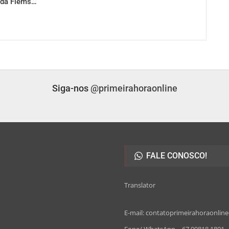
 da Fiems…
Siga-nos
@primeirahoraonline
FALE CONOSCO!
Translator
E-mail: contatoprimeirahoraonli
Fone/ WhatsApp – 67 99818 1801