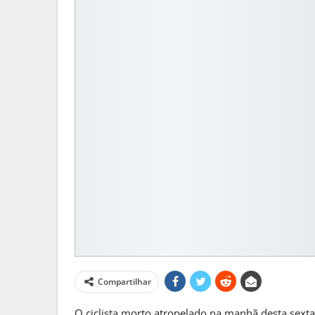
MATO GROSSO DO S
Frente Fria Traz Chuva E Inst
MS
Compartilhar
PRIMEIRA HORA ONLINE
1 sem
O ciclista morto atropelado na manhã desta sexta-