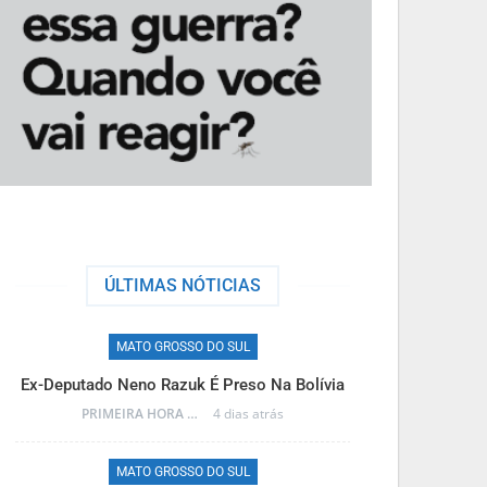
ÚLTIMAS NÓTICIAS
MATO GROSSO DO SUL
M
Ex-Deputado Neno Razuk É Preso Na Bolívia
Frente Fria T
PRIMEIRA HORA ONLINE
4 dias atrás
MATO GROSSO DO SUL