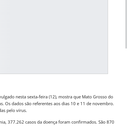
UL
BRASIL
ivulgado nesta sexta-feira (12), mostra que Mato Grosso do
abilidade Para
Empresas São Orientadas A Incentivar
us. Os dados são referentes aos dias 10 e 11 de novembro.
Vacinação Contra O…
as pelo vírus.
ana atrás
PRIMEIRA HORA ONLINE
1 dia atrás
mia, 377.262 casos da doença foram confirmados. São 870