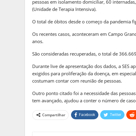
pessoas em isolamento domiciliar, 60 internadas, 
MATO GROSSO DO S
(Unidade de Terapia Intensiva).
Reinaldo Azambuja Defende Po
Para…
O total de óbitos desde o começo da pandemia fi
PRIMEIRA HORA ONLINE
2 sema
Os recentes casos, aconteceram em Campo Grande 
anos.
MATO GROSSO DO S
São consideradas recuperadas, o total de 366.66
Frente Fria Avança Sobre Mat
E Provoca…
Durante live de apresentação dos dados, a SES 
PRIMEIRA HORA ONLINE
2 sema
exigidos para proliferação da doença, em especial
costumam contar com reunião de pessoas.
Outro ponto citado foi a necessidade das pessoa
tem avançado, ajudou a conter o número de caso
Compartilhar
Facebook
Twitter