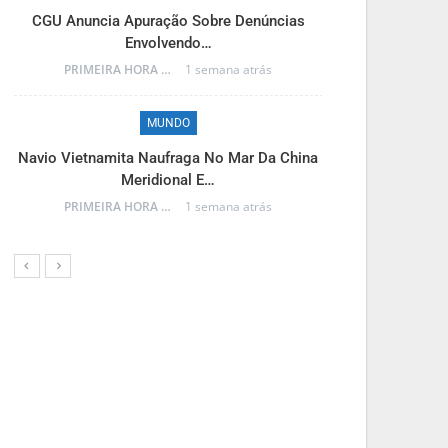
M
CGU Anuncia Apuração Sobre Denúncias
Envolvendo…
Reinaldo Azam
PRIMEIRA HORA ONLINE
1 semana atrás
MUNDO
M
Navio Vietnamita Naufraga No Mar Da China
Meridional E…
Frente Fria A
PRIMEIRA HORA ONLINE
1 semana atrás