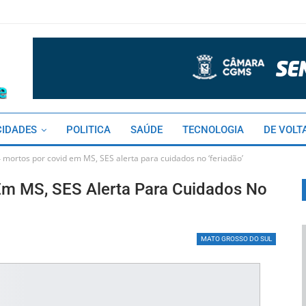
CIDADES
POLITICA
SAÚDE
TECNOLOGIA
DE VOLT
mortos por covid em MS, SES alerta para cuidados no ‘feriadão’
Em MS, SES Alerta Para Cuidados No
MATO GROSSO DO SUL