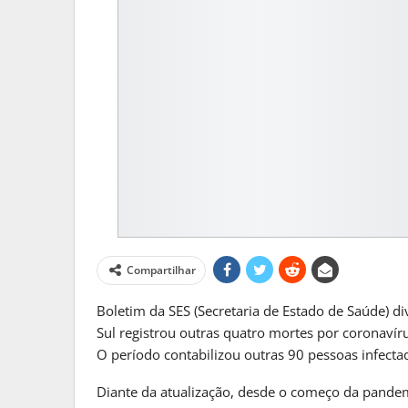
Compartilhar
MATO GROSSO DO S
Boletim da SES (Secretaria de Estado de Saúde) d
Frente Fria Traz Chuva E Inst
Sul registrou outras quatro mortes por coronavír
MS
O período contabilizou outras 90 pessoas infectad
PRIMEIRA HORA ONLINE
1 sem
Diante da atualização, desde o começo da pande