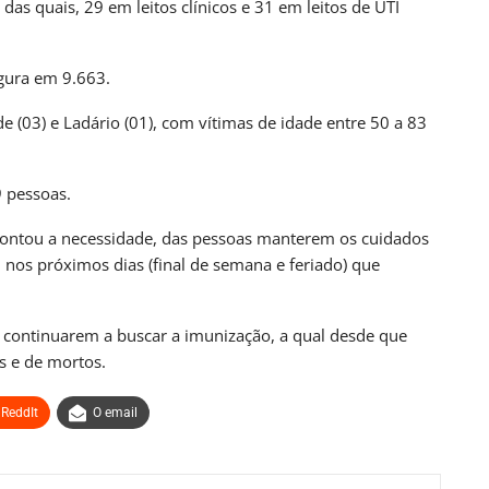
das quais, 29 em leitos clínicos e 31 em leitos de UTI
UL
BRASIL
lítica Nacional
STF Inicia Julgamento De Temas Que Podem
Redefinir…
gura em 9.663.
nas atrás
PRIMEIRA HORA ONLINE
2 dias atrás
(03) e Ladário (01), com vítimas de idade entre 50 a 83
UL
CAMPO GRANDE
9 pessoas.
o Grosso Do Sul
SEJUV Abre Mais 150 Vagas Para O
AprovaJuv Nesta Terça
apontou a necessidade, das pessoas manterem os cuidados
nas atrás
PRIMEIRA HORA ONLINE
4 dias atrás
 nos próximos dias (final de semana e feriado) que
s continuarem a buscar a imunização, a qual desde que
s e de mortos.
ReddIt
O email