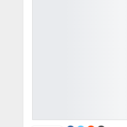
MATO GROSSO DO S
Frente Fria Traz Chuva E Inst
MS
PRIMEIRA HORA ONLINE
1 sem