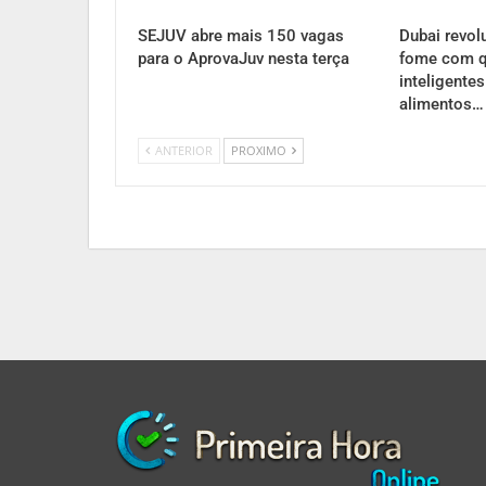
SEJUV abre mais 150 vagas
Dubai revol
para o AprovaJuv nesta terça
fome com q
inteligente
alimentos…
ANTERIOR
PROXIMO