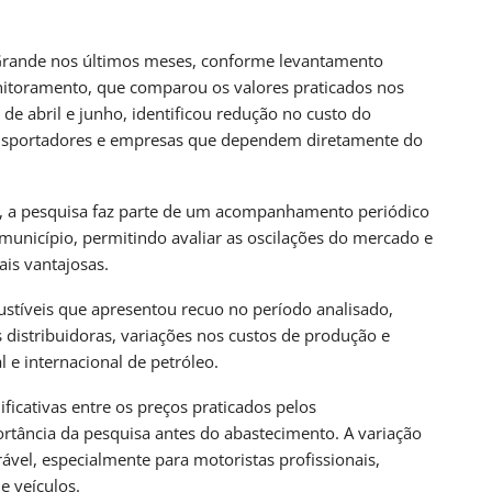
UL
BRASIL
lítica Nacional
STF Inicia Julgamento De Temas Que Podem
rande nos últimos meses, conforme levantamento
Redefinir…
nitoramento, que comparou os valores praticados nos
nas atrás
PRIMEIRA HORA ONLINE
2 dias atrás
de abril e junho, identificou redução no custo do
ransportadores e empresas que dependem diretamente do
UL
CAMPO GRANDE
o Grosso Do Sul
SEJUV Abre Mais 150 Vagas Para O
, a pesquisa faz parte de um acompanhamento periódico
AprovaJuv Nesta Terça
município, permitindo avaliar as oscilações do mercado e
nas atrás
PRIMEIRA HORA ONLINE
4 dias atrás
is vantajosas.
stíveis que apresentou recuo no período analisado,
 distribuidoras, variações nos custos de produção e
 e internacional de petróleo.
icativas entre os preços praticados pelos
rtância da pesquisa antes do abastecimento. A variação
vel, especialmente para motoristas profissionais,
e veículos.