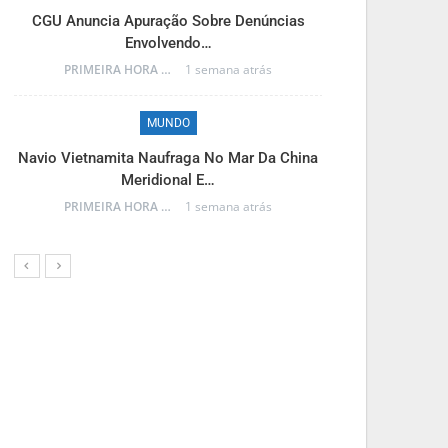
M
CGU Anuncia Apuração Sobre Denúncias
Envolvendo…
Reinaldo Azam
PRIMEIRA HORA ONLINE
1 semana atrás
MUNDO
M
Navio Vietnamita Naufraga No Mar Da China
Meridional E…
Frente Fria A
PRIMEIRA HORA ONLINE
1 semana atrás