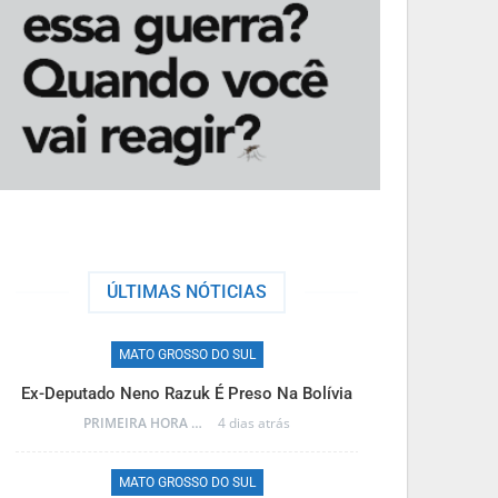
ÚLTIMAS NÓTICIAS
MATO GROSSO DO SUL
M
Ex-Deputado Neno Razuk É Preso Na Bolívia
Frente Fria T
PRIMEIRA HORA ONLINE
4 dias atrás
MATO GROSSO DO SUL