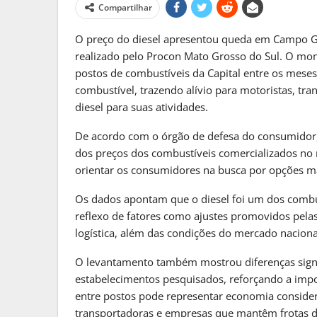
MATO GROSSO DO S
Compartilhar
Reinaldo Azambuja Defende Po
O preço do diesel apresentou queda em Campo G
Para…
realizado pelo Procon Mato Grosso do Sul. O mo
PRIMEIRA HORA ONLINE
2 sema
postos de combustíveis da Capital entre os meses 
combustível, trazendo alívio para motoristas, t
MATO GROSSO DO S
diesel para suas atividades.
Frente Fria Avança Sobre Mat
De acordo com o órgão de defesa do consumidor
E Provoca…
dos preços dos combustíveis comercializados no 
PRIMEIRA HORA ONLINE
2 sema
orientar os consumidores na busca por opções ma
Os dados apontam que o diesel foi um dos combu
reflexo de fatores como ajustes promovidos pelas
logística, além das condições do mercado nacional
O levantamento também mostrou diferenças signif
estabelecimentos pesquisados, reforçando a impo
entre postos pode representar economia considerá
transportadoras e empresas que mantêm frotas d