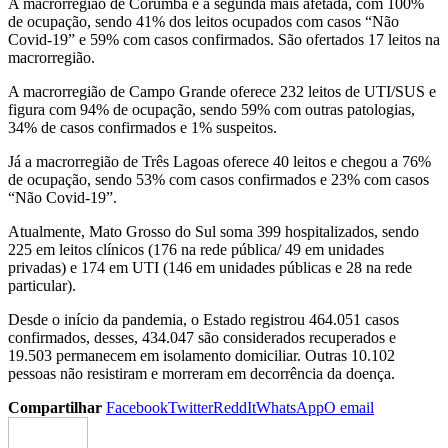
A macrorregião de Corumbá é a segunda mais afetada, com 100%
de ocupação, sendo 41% dos leitos ocupados com casos “Não
Covid-19” e 59% com casos confirmados. São ofertados 17 leitos na
macrorregião.
A macrorregião de Campo Grande oferece 232 leitos de UTI/SUS e
figura com 94% de ocupação, sendo 59% com outras patologias,
34% de casos confirmados e 1% suspeitos.
Já a macrorregião de Três Lagoas oferece 40 leitos e chegou a 76%
de ocupação, sendo 53% com casos confirmados e 23% com casos
“Não Covid-19”.
Atualmente, Mato Grosso do Sul soma 399 hospitalizados, sendo
225 em leitos clínicos (176 na rede pública/ 49 em unidades
privadas) e 174 em UTI (146 em unidades públicas e 28 na rede
particular).
Desde o início da pandemia, o Estado registrou 464.051 casos
confirmados, desses, 434.047 são considerados recuperados e
19.503 permanecem em isolamento domiciliar. Outras 10.102
pessoas não resistiram e morreram em decorrência da doença.
Compartilhar
Facebook
Twitter
ReddIt
WhatsApp
O email