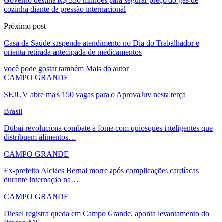
Governo destina R$ 330 milhões para segurar preço do gás de
cozinha diante de pressão internacional
Próximo post
Casa da Saúde suspende atendimento no Dia do Trabalhador e
orienta retirada antecipada de medicamentos
você pode gostar também
Mais do autor
CAMPO GRANDE
SEJUV abre mais 150 vagas para o AprovaJuv nesta terça
Brasil
Dubai revoluciona combate à fome com quiosques inteligentes que
distribuem alimentos…
CAMPO GRANDE
Ex-prefeito Alcides Bernal morre após complicações cardíacas
durante internação na…
CAMPO GRANDE
Diesel registra queda em Campo Grande, aponta levantamento do