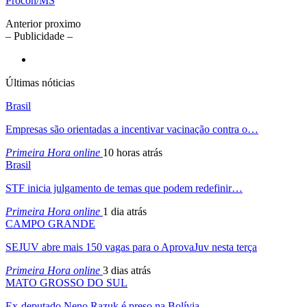
Procon/MS
Anterior
proximo
– Publicidade –
Últimas nóticias
Brasil
Empresas são orientadas a incentivar vacinação contra o…
Primeira Hora online
10 horas atrás
Brasil
STF inicia julgamento de temas que podem redefinir…
Primeira Hora online
1 dia atrás
CAMPO GRANDE
SEJUV abre mais 150 vagas para o AprovaJuv nesta terça
Primeira Hora online
3 dias atrás
MATO GROSSO DO SUL
Ex-deputado Neno Razuk é preso na Bolívia