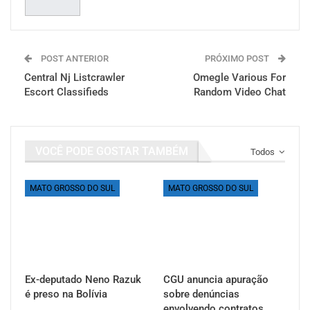
POST ANTERIOR
PRÓXIMO POST
Central Nj Listcrawler
Omegle Various For
Escort Classifieds
Random Video Chat
VOCÊ PODE GOSTAR TAMBÉM
Todos
MATO GROSSO DO SUL
MATO GROSSO DO SUL
Ex-deputado Neno Razuk
CGU anuncia apuração
é preso na Bolívia
sobre denúncias
envolvendo contratos