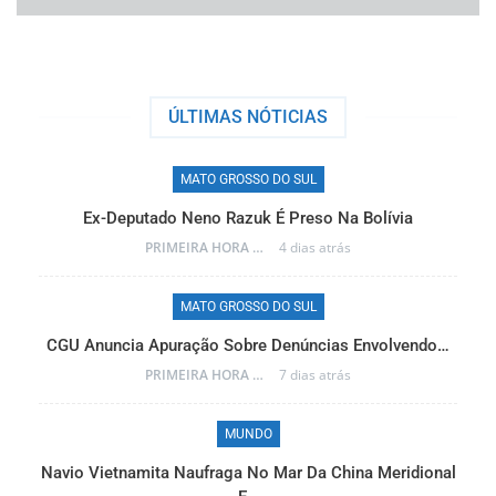
ÚLTIMAS NÓTICIAS
MATO GROSSO DO SUL
Ex-Deputado Neno Razuk É Preso Na Bolívia
Frent
PRIMEIRA HORA ONLINE
4 dias atrás
MATO GROSSO DO SUL
U Anuncia Apuração Sobre Denúncias Envolvendo…
Reinaldo
PRIMEIRA HORA ONLINE
7 dias atrás
MUNDO
io Vietnamita Naufraga No Mar Da China Meridional
Frent