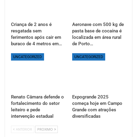
Criança de 2 anos é
Aeronave com 500 kg de
resgatada sem
pasta base de cocaína é
ferimentos após cair em
localizada em área rural
buraco de 4 metros em…
de Porto…
UNCATEGORIZED
UNCATEGORIZED
Renato Câmara defende o
Expogrande 2025
fortalecimento do setor
começa hoje em Campo
leiteiro e pede
Grande com atrações
intervenção estadual
diversificadas
ANTERIOR
PROXIMO