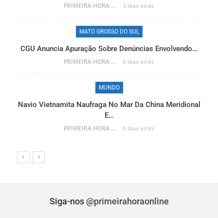
PRIMEIRA HORA ONLINE
3 dias atrás
MATO GROSSO DO SUL
CGU Anuncia Apuração Sobre Denúncias Envolvendo…
r…
PRIMEIRA HORA ONLINE
6 dias atrás
MUNDO
Navio Vietnamita Naufraga No Mar Da China Meridional
a
E…
PRIMEIRA HORA ONLINE
6 dias atrás
Siga-nos
@primeirahoraonline