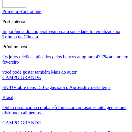
Primeira Hora online
Post anterior
Importância do cooperativismo para sociedade foi enfatizada na
Tribuna da Câmara
Próximo post
Os juros médios aplicados pelos bancos atingiram 43,7% ao ano em
fevereiro
você pode gostar também
Mais do autor
CAMPO GRANDE
SEJUV abre mais 150 vagas para o AprovaJuv nesta terça
Brasil
Dubai revoluciona combate à fome com quiosques inteligentes que
distribuem alimentos…
CAMPO GRANDE