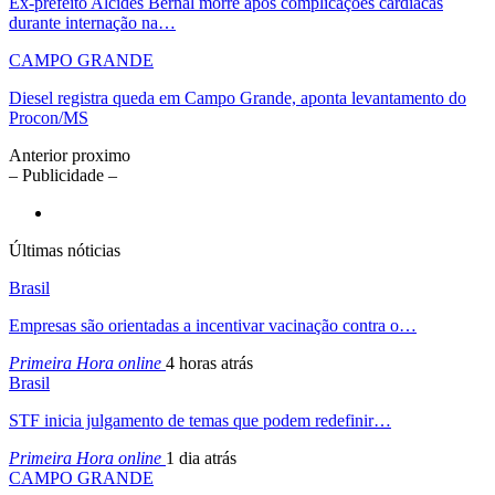
Ex-prefeito Alcides Bernal morre após complicações cardíacas
durante internação na…
CAMPO GRANDE
Diesel registra queda em Campo Grande, aponta levantamento do
Procon/MS
Anterior
proximo
– Publicidade –
Últimas nóticias
Brasil
Empresas são orientadas a incentivar vacinação contra o…
Primeira Hora online
4 horas atrás
Brasil
STF inicia julgamento de temas que podem redefinir…
Primeira Hora online
1 dia atrás
CAMPO GRANDE