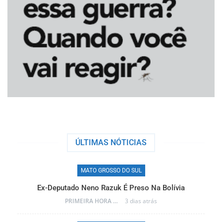
ÚLTIMAS NÓTICIAS
MATO GROSSO DO SUL
MAT
ado Neno Razuk É Preso Na Bolívia
Frente Fria Traz 
PRIMEIRA HORA ONLINE
3 dias atrás