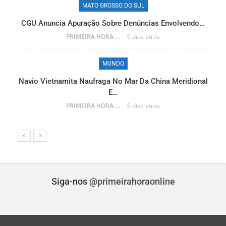
MATO GROSSO DO SUL
MAT
Apuração Sobre Denúncias Envolvendo…
Reinaldo Azambuja D
PRIMEIRA HORA ONLINE
6 dias atrás
MUNDO
MAT
ta Naufraga No Mar Da China Meridional
Frente Fria Avan
E…
PRIMEIRA HORA ONLINE
6 dias atrás
Siga-nos
@primeirahoraonline