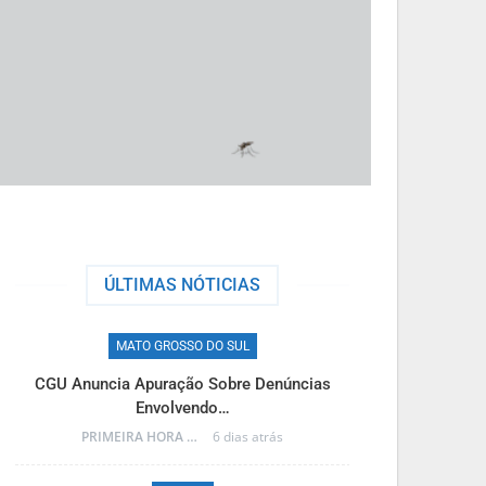
ÚLTIMAS NÓTICIAS
MATO GROSSO DO SUL
M
CGU Anuncia Apuração Sobre Denúncias
Reinaldo Azam
Envolvendo…
PRIMEIRA HORA ONLINE
6 dias atrás