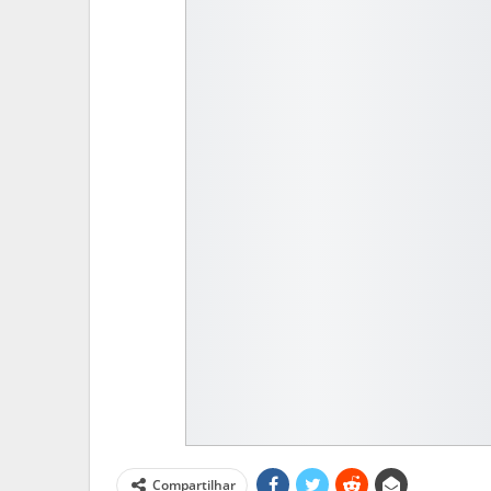
MATO GROSSO DO S
Reinaldo Azambuja Defende Po
Para…
PRIMEIRA HORA ONLINE
2 sema
Compartilhar