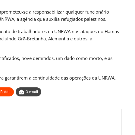
UL
CAMPO GRANDE
mprometeu-se a responsabilizar qualquer funcionário
o Grosso Do Sul
SEJUV Abre Mais 150 Vagas Para O
UNRWA, a agência que auxilia refugiados palestinos.
AprovaJuv Nesta Terça
nas atrás
PRIMEIRA HORA ONLINE
2 dias atrás
vimento de trabalhadores da UNRWA nos ataques do Hamas
incluindo Grã-Bretanha, Alemanha e outros, a
UL
MATO GROSSO DO SUL
nar Hediondos
Ex-Deputado Neno Razuk É Preso Na Bolívia
ntificados, nove demitidos, um dado como morto, e as
os…
PRIMEIRA HORA ONLINE
2 dias atrás
nas atrás
ara garantirem a continuidade das operações da UNRWA.
ReddIt
O email