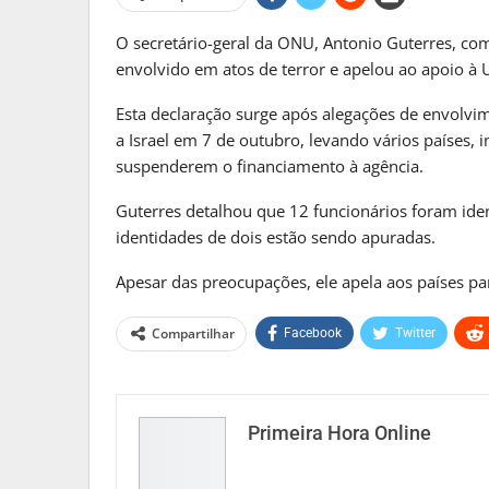
MATO GROSSO DO S
O secretário-geral da ONU, Antonio Guterres, co
Frente Fria Avança Sobre Mat
envolvido em atos de terror e apelou ao apoio à 
E Provoca…
PRIMEIRA HORA ONLINE
2 sema
Esta declaração surge após alegações de envol
a Israel em 7 de outubro, levando vários países, 
MATO GROSSO DO S
suspenderem o financiamento à agência.
Projeto Na Câmara Pode Tor
Guterres detalhou que 12 funcionários foram ide
Crimes Cometid
identidades de dois estão sendo apuradas.
PRIMEIRA HORA ONLINE
2 sema
Apesar das preocupações, ele apela aos países p
Compartilhar
Facebook
Twitter
Primeira Hora Online