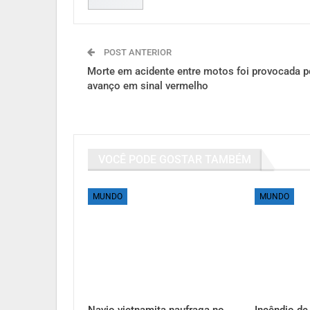
POST ANTERIOR
Morte em acidente entre motos foi provocada p
avanço em sinal vermelho
VOCÊ PODE GOSTAR TAMBÉM
MUNDO
MUNDO
Navio vietnamita naufraga no
Incêndio de