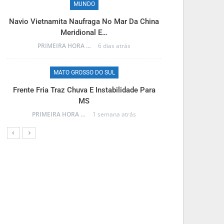
MUNDO
M
Navio Vietnamita Naufraga No Mar Da China
Frente Fria A
Meridional E…
PRIMEIRA HORA ONLINE
6 dias atrás
MATO GROSSO DO SUL
M
Frente Fria Traz Chuva E Instabilidade Para
Projeto Na C
MS
C
PRIMEIRA HORA ONLINE
1 semana atrás