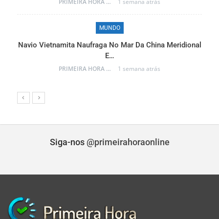
PRIMEIRA HORA ONLINE
1 semana atrás
MUNDO
Navio Vietnamita Naufraga No Mar Da China Meridional
a
E…
PRIMEIRA HORA ONLINE
1 semana atrás
Siga-nos
@primeirahoraonline