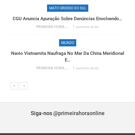
MATO GROSSO DO SUL
CGU Anuncia Apuração Sobre Denúncias Envolvendo…
r…
PRIMEIRA HORA ONLINE
1 semana atrás
MUNDO
Navio Vietnamita Naufraga No Mar Da China Meridional
a
E…
PRIMEIRA HORA ONLINE
1 semana atrás
Siga-nos
@primeirahoraonline