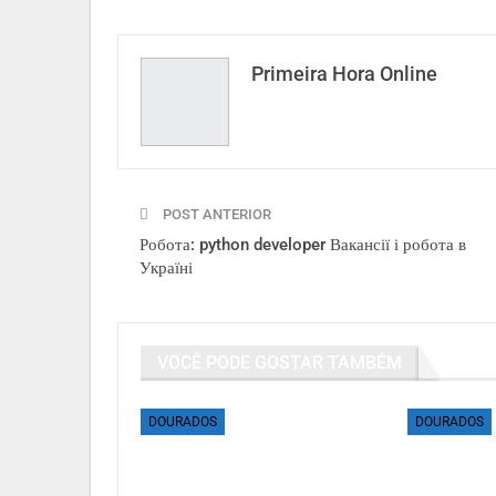
Primeira Hora Online
POST ANTERIOR
Робота: python developer Вакансії і робота в
Україні
VOCÊ PODE GOSTAR TAMBÉM
DOURADOS
DOURADOS