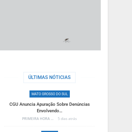
ÚLTIMAS NÓTICIAS
MATO GROSSO DO SUL
M
CGU Anuncia Apuração Sobre Denúncias
Reinaldo Azam
Envolvendo…
PRIMEIRA HORA ONLINE
5 dias atrás