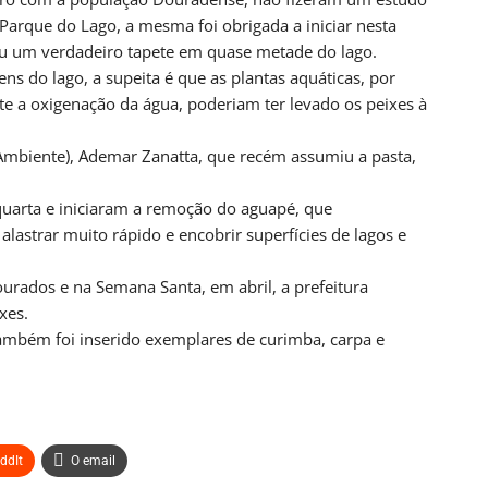
UL
CAMPO GRANDE
Parque do Lago, a mesma foi obrigada a iniciar nesta
o Grosso Do Sul
SEJUV Abre Mais 150 Vagas Para O
ou um verdadeiro tapete em quase metade do lago.
AprovaJuv Nesta Terça
s do lago, a supeita é que as plantas aquáticas, por
nas atrás
PRIMEIRA HORA ONLINE
2 dias atrás
 a oxigenação da água, poderiam ter levado os peixes à
 Ambiente), Ademar Zanatta, que recém assumiu a pasta,
UL
MATO GROSSO DO SUL
nar Hediondos
Ex-Deputado Neno Razuk É Preso Na Bolívia
uarta e iniciaram a remoção do aguapé, que
os…
PRIMEIRA HORA ONLINE
2 dias atrás
lastrar muito rápido e encobrir superfícies de lagos e
nas atrás
urados e na Semana Santa, em abril, a prefeitura
xes.
ambém foi inserido exemplares de curimba, carpa e
ddIt
O email