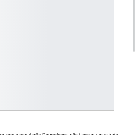
UL
BRASIL
lítica Nacional
STF Inicia Julgamento De Temas Que Podem
Redefinir…
nas atrás
PRIMEIRA HORA ONLINE
12 horas atrás
aro com a população Douradense, não fizeram um estudo