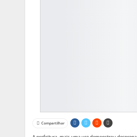
MATO GROSSO DO S
Reinaldo Azambuja Defende Po
Para…
Compartilhar
PRIMEIRA HORA ONLINE
2 sema
A prefeitura, mais uma vez demonstrou desprep