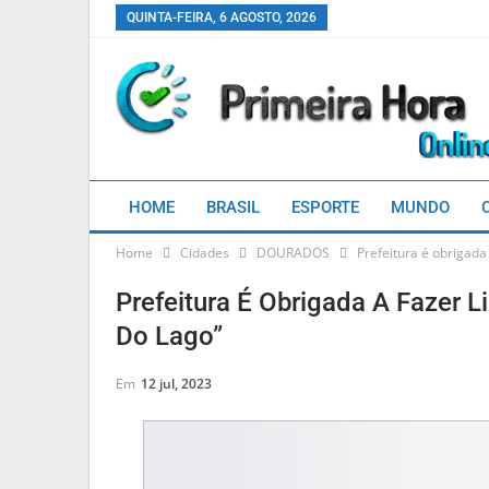
QUINTA-FEIRA, 6 AGOSTO, 2026
HOME
BRASIL
ESPORTE
MUNDO
Home
Cidades
DOURADOS
Prefeitura é obrigada
Prefeitura É Obrigada A Fazer 
Do Lago”
Em
12 jul, 2023