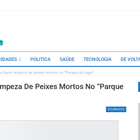
CIDADES
POLITICA
SAÚDE
TECNOLOGIA
DE VOLT
 a fazer limpeza de peixes mortos no “Parque do Lago”
Limpeza De Peixes Mortos No “Parque
DOURADOS