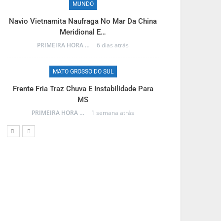
MUNDO
M
Navio Vietnamita Naufraga No Mar Da China
Frente Fria A
Meridional E…
PRIMEIRA HORA ONLINE
6 dias atrás
MATO GROSSO DO SUL
M
Frente Fria Traz Chuva E Instabilidade Para
Projeto Na C
MS
C
PRIMEIRA HORA ONLINE
1 semana atrás