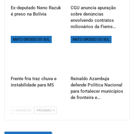
Ex-deputado Neno Razuk
CGU anuncia apuração
é preso na Bolívia
sobre denúncias
envolvendo contratos
milionários da Fiems…
MATO GROSSO DO SUL
MATO GROSSO DO SUL
Frente fria traz chuva e
Reinaldo Azambuja
instabilidade para MS
defende Política Nacional
para fortalecer municípios
de fronteira e…
ANTERIOR
PROXIMO