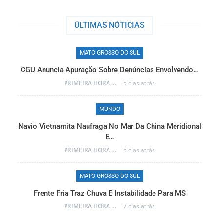
ÚLTIMAS NÓTICIAS
MATO GROSSO DO SUL
r…
CGU Anuncia Apuração Sobre Denúncias Envolvendo…
PRIMEIRA HORA ONLINE
5 dias atrás
MUNDO
a
Navio Vietnamita Naufraga No Mar Da China Meridional
E…
PRIMEIRA HORA ONLINE
5 dias atrás
MATO GROSSO DO SUL
Frente Fria Traz Chuva E Instabilidade Para MS
PRIMEIRA HORA ONLINE
7 dias atrás