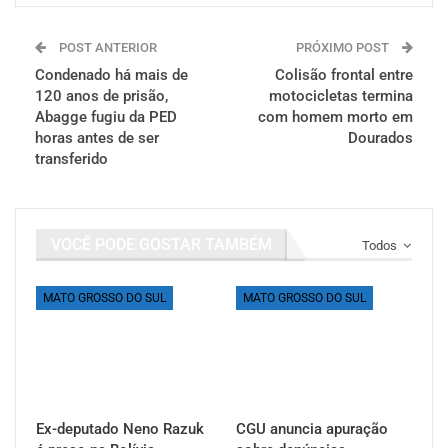
POST ANTERIOR
PRÓXIMO POST
Condenado há mais de
Colisão frontal entre
120 anos de prisão,
motocicletas termina
Abagge fugiu da PED
com homem morto em
horas antes de ser
Dourados
transferido
VOCÊ PODE GOSTAR TAMBÉM
Todos
MATO GROSSO DO SUL
MATO GROSSO DO SUL
Ex-deputado Neno Razuk
CGU anuncia apuração