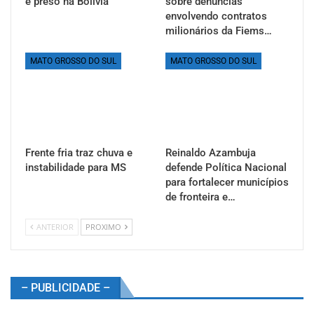
é preso na Bolívia
sobre denúncias
envolvendo contratos
milionários da Fiems…
MATO GROSSO DO SUL
MATO GROSSO DO SUL
Frente fria traz chuva e
Reinaldo Azambuja
instabilidade para MS
defende Política Nacional
para fortalecer municípios
de fronteira e…
ANTERIOR
PROXIMO
– PUBLICIDADE –