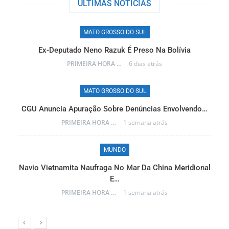
ÚLTIMAS NÓTICIAS
MATO GROSSO DO SUL
Ex-Deputado Neno Razuk É Preso Na Bolívia
PRIMEIRA HORA ONLINE
6 dias atrás
MATO GROSSO DO SUL
CGU Anuncia Apuração Sobre Denúncias Envolvendo…
r…
PRIMEIRA HORA ONLINE
1 semana atrás
MUNDO
Navio Vietnamita Naufraga No Mar Da China Meridional
a
E…
PRIMEIRA HORA ONLINE
1 semana atrás