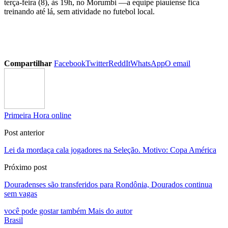
terça-feira (8), às 19h, no Morumbi —a equipe piauiense fica
treinando até lá, sem atividade no futebol local.
Compartilhar
Facebook
Twitter
ReddIt
WhatsApp
O email
Primeira Hora online
Post anterior
Lei da mordaça cala jogadores na Seleção. Motivo: Copa América
Próximo post
Douradenses são transferidos para Rondônia, Dourados continua
sem vagas
você pode gostar também
Mais do autor
Brasil