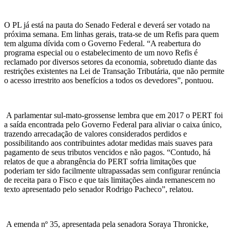
O PL já está na pauta do Senado Federal e deverá ser votado na
próxima semana. Em linhas gerais, trata-se de um Refis para quem
tem alguma dívida com o Governo Federal. “A reabertura do
programa especial ou o estabelecimento de um novo Refis é
reclamado por diversos setores da economia, sobretudo diante das
restrições existentes na Lei de Transação Tributária, que não permite
o acesso irrestrito aos benefícios a todos os devedores”, pontuou.
A parlamentar sul-mato-grossense lembra que em 2017 o PERT foi
a saída encontrada pelo Governo Federal para aliviar o caixa único,
trazendo arrecadação de valores considerados perdidos e
possibilitando aos contribuintes adotar medidas mais suaves para
pagamento de seus tributos vencidos e não pagos. “Contudo, há
relatos de que a abrangência do PERT sofria limitações que
poderiam ter sido facilmente ultrapassadas sem configurar renúncia
de receita para o Fisco e que tais limitações ainda remanescem no
texto apresentado pelo senador Rodrigo Pacheco”, relatou.
A emenda nº 35, apresentada pela senadora Soraya Thronicke,