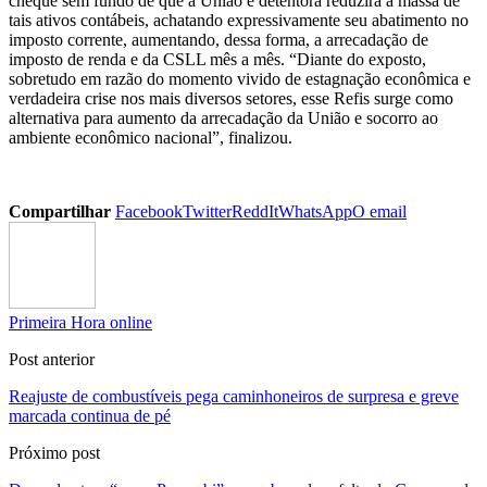
cheque sem fundo de que a União é detentora reduzirá a massa de
tais ativos contábeis, achatando expressivamente seu abatimento no
imposto corrente, aumentando, dessa forma, a arrecadação de
imposto de renda e da CSLL mês a mês. “Diante do exposto,
sobretudo em razão do momento vivido de estagnação econômica e
verdadeira crise nos mais diversos setores, esse Refis surge como
alternativa para aumento da arrecadação da União e socorro ao
ambiente econômico nacional”, finalizou.
Compartilhar
Facebook
Twitter
ReddIt
WhatsApp
O email
Primeira Hora online
Post anterior
Reajuste de combustíveis pega caminhoneiros de surpresa e greve
marcada continua de pé
Próximo post