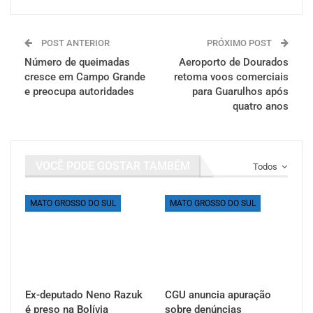
POST ANTERIOR
PRÓXIMO POST
Número de queimadas
Aeroporto de Dourados
cresce em Campo Grande
retoma voos comerciais
e preocupa autoridades
para Guarulhos após
quatro anos
VOCÊ PODE GOSTAR TAMBÉM
Todos
MATO GROSSO DO SUL
MATO GROSSO DO SUL
Ex-deputado Neno Razuk
CGU anuncia apuração
é preso na Bolívia
sobre denúncias