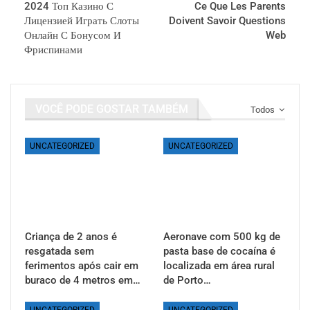
2024 Топ Казино С
Ce Que Les Parents
Лицензией Играть Слоты
Doivent Savoir Questions
Онлайн С Бонусом И
Web
Фриспинами
VOCÊ PODE GOSTAR TAMBÉM
Todos
UNCATEGORIZED
UNCATEGORIZED
Criança de 2 anos é
Aeronave com 500 kg de
resgatada sem
pasta base de cocaína é
ferimentos após cair em
localizada em área rural
buraco de 4 metros em…
de Porto…
UNCATEGORIZED
UNCATEGORIZED