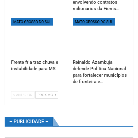
envolvendo contratos
milionários da Fiems…
MATO GROSSO DO SUL
MATO GROSSO DO SUL
Frente fria traz chuva e
Reinaldo Azambuja
instabilidade para MS
defende Política Nacional
para fortalecer municípios
de fronteira e…
ANTERIOR
PROXIMO
– PUBLICIDADE –