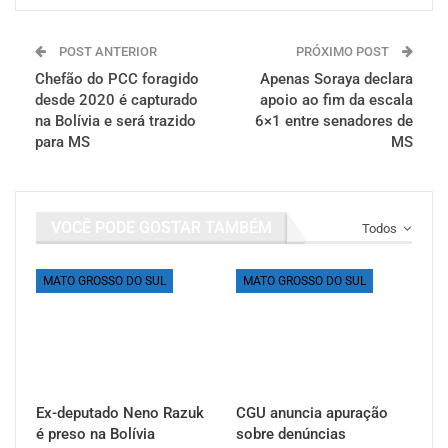
POST ANTERIOR
PRÓXIMO POST
Chefão do PCC foragido
Apenas Soraya declara
desde 2020 é capturado
apoio ao fim da escala
na Bolívia e será trazido
6×1 entre senadores de
para MS
MS
VOCÊ PODE GOSTAR TAMBÉM
Todos
MATO GROSSO DO SUL
MATO GROSSO DO SUL
Ex-deputado Neno Razuk
CGU anuncia apuração
é preso na Bolívia
sobre denúncias