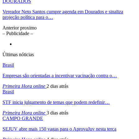
DOURADOS
Vereador Neto Santos cumpre agenda em Dourados e sinaliza
projeção política para o…
Anterior
proximo
– Publicidade –
Últimas nóticias
Brasil
Empresas são orientadas a incentivar vacinação contra o…
Primeira Hora online
2 dias atrás
Brasil
STF inicia julgamento de temas que podem redefinir…
Primeira Hora online
3 dias atrás
CAMPO GRANDE
SEJUV abre mais 150 vagas para o AprovaJuv nesta terça