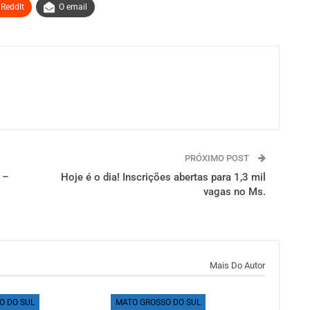
ReddIt
O email
PRÓXIMO POST
 –
Hoje é o dia! Inscrições abertas para 1,3 mil
vagas no Ms.
Mais Do Autor
O DO SUL
MATO GROSSO DO SUL