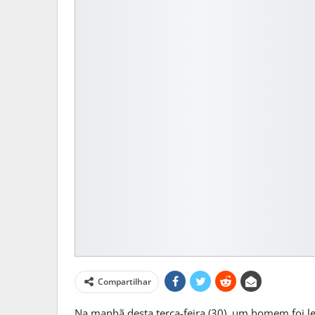
MATO GROSSO DO S
Frente Fria Traz Chuva E Inst
MS
Compartilhar
PRIMEIRA HORA ONLINE
1 sem
Na manhã desta terça-feira (30), um homem foi l