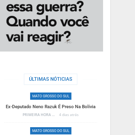
ÚLTIMAS NÓTICIAS
MATO GROSSO DO SUL
M
Ex-Deputado Neno Razuk É Preso Na Bolívia
Frente Fria T
PRIMEIRA HORA ONLINE
4 dias atrás
MATO GROSSO DO SUL