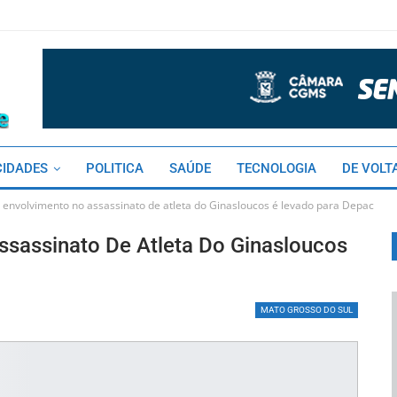
CIDADES
POLITICA
SAÚDE
TECNOLOGIA
DE VOLT
 envolvimento no assassinato de atleta do Ginasloucos é levado para Depac
ssassinato De Atleta Do Ginasloucos
MATO GROSSO DO SUL