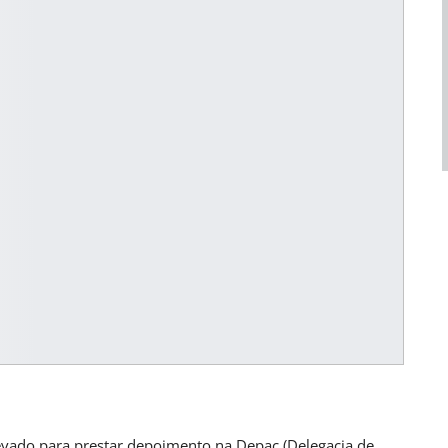
UL
BRASIL
abilidade Para
Empresas São Orientadas A Incentivar
Vacinação Contra O…
ana atrás
PRIMEIRA HORA ONLINE
1 dia atrás
evado para prestar depoimento na Depac (Delegacia de