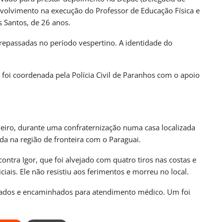
UL
BRASIL
volvimento na execução do Professor de Educação Física e
lítica Nacional
STF Inicia Julgamento De Temas Que Podem
s Santos, de 26 anos.
Redefinir…
 repassadas no período vespertino. A identidade do
nas atrás
PRIMEIRA HORA ONLINE
2 dias atrás
UL
CAMPO GRANDE
oi coordenada pela Polícia Civil de Paranhos com o apoio
o Grosso Do Sul
SEJUV Abre Mais 150 Vagas Para O
AprovaJuv Nesta Terça
nas atrás
PRIMEIRA HORA ONLINE
4 dias atrás
neiro, durante uma confraternização numa casa localizada
da na região de fronteira com o Paraguai.
ontra Igor, que foi alvejado com quatro tiros nas costas e
ais. Ele não resistiu aos ferimentos e morreu no local.
leados e encaminhados para atendimento médico. Um foi