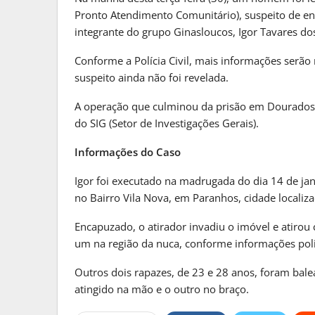
MATO GROSSO DO S
Pronto Atendimento Comunitário), suspeito de en
Reinaldo Azambuja Defende Po
integrante do grupo Ginasloucos, Igor Tavares do
Para…
Conforme a Polícia Civil, mais informações serão
PRIMEIRA HORA ONLINE
2 sema
suspeito ainda não foi revelada.
MATO GROSSO DO S
A operação que culminou da prisão em Dourados f
do SIG (Setor de Investigações Gerais).
Frente Fria Avança Sobre Mat
E Provoca…
Informações do Caso
PRIMEIRA HORA ONLINE
2 sema
Igor foi executado na madrugada do dia 14 de ja
no Bairro Vila Nova, em Paranhos, cidade localiza
Encapuzado, o atirador invadiu o imóvel e atirou c
um na região da nuca, conforme informações polici
Outros dois rapazes, de 23 e 28 anos, foram ba
atingido na mão e o outro no braço.