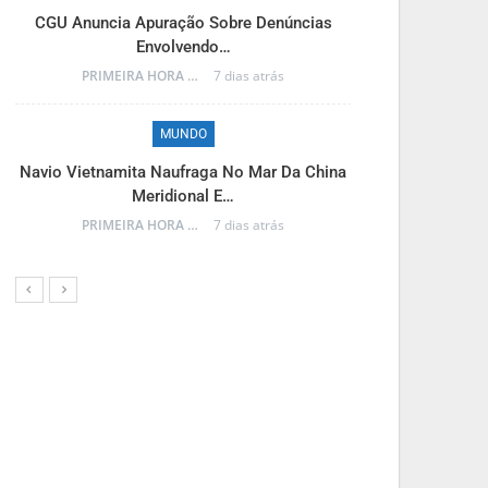
M
CGU Anuncia Apuração Sobre Denúncias
Envolvendo…
Reinaldo Azam
PRIMEIRA HORA ONLINE
7 dias atrás
MUNDO
M
Navio Vietnamita Naufraga No Mar Da China
Meridional E…
Frente Fria A
PRIMEIRA HORA ONLINE
7 dias atrás