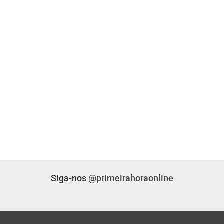
UL
BRASIL
lítica Nacional
STF Inicia Julgamento De Temas Que Podem
Redefinir…
nas atrás
PRIMEIRA HORA ONLINE
3 dias atrás
UL
CAMPO GRANDE
o Grosso Do Sul
SEJUV Abre Mais 150 Vagas Para O
AprovaJuv Nesta Terça
nas atrás
PRIMEIRA HORA ONLINE
5 dias atrás
Siga-nos
@primeirahoraonline