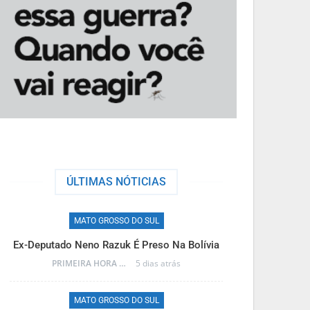
ÚLTIMAS NÓTICIAS
MATO GROSSO DO SUL
M
Ex-Deputado Neno Razuk É Preso Na Bolívia
Frente Fria T
PRIMEIRA HORA ONLINE
5 dias atrás
MATO GROSSO DO SUL