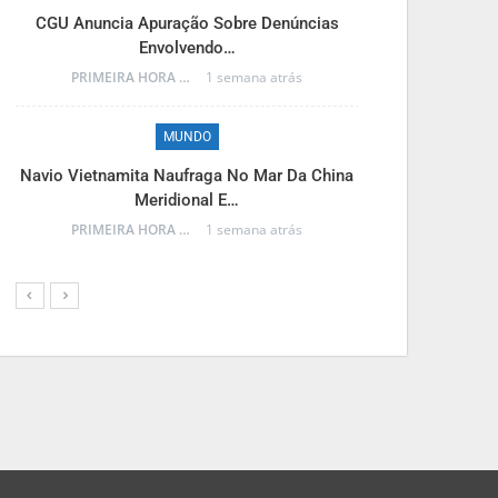
M
CGU Anuncia Apuração Sobre Denúncias
Envolvendo…
Reinaldo Azam
PRIMEIRA HORA ONLINE
1 semana atrás
MUNDO
M
Navio Vietnamita Naufraga No Mar Da China
Meridional E…
Frente Fria A
PRIMEIRA HORA ONLINE
1 semana atrás