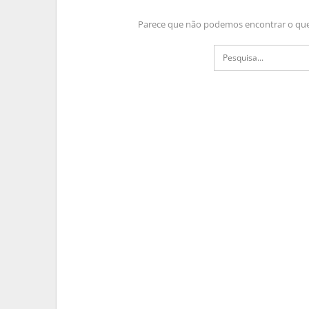
Parece que não podemos encontrar o que 
MATO GROSSO DO S
Frente Fria Traz Chuva E Inst
MS
PRIMEIRA HORA ONLINE
1 sem