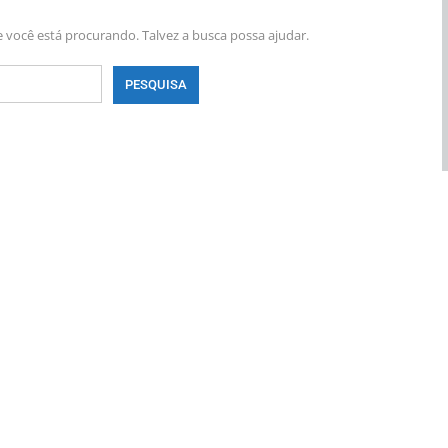
você está procurando. Talvez a busca possa ajudar.
UL
BRASIL
abilidade Para
Empresas São Orientadas A Incentivar
Vacinação Contra O…
ana atrás
PRIMEIRA HORA ONLINE
2 dias atrás