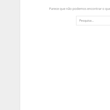
Parece que não podemos encontrar o que 
MATO GROSSO DO S
Frente Fria Traz Chuva E Inst
MS
PRIMEIRA HORA ONLINE
1 sem