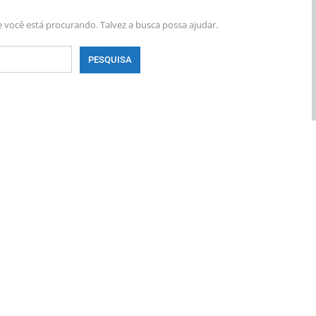
você está procurando. Talvez a busca possa ajudar.
UL
BRASIL
abilidade Para
Empresas São Orientadas A Incentivar
Vacinação Contra O…
ana atrás
PRIMEIRA HORA ONLINE
17 horas atrás