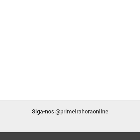
UL
BRASIL
lítica Nacional
STF Inicia Julgamento De Temas Que Podem
Redefinir…
nas atrás
PRIMEIRA HORA ONLINE
2 dias atrás
UL
CAMPO GRANDE
o Grosso Do Sul
SEJUV Abre Mais 150 Vagas Para O
AprovaJuv Nesta Terça
nas atrás
PRIMEIRA HORA ONLINE
3 dias atrás
Siga-nos
@primeirahoraonline