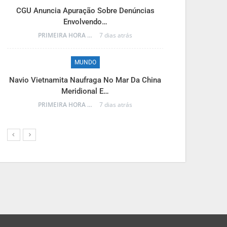
M
CGU Anuncia Apuração Sobre Denúncias
Envolvendo…
Reinaldo Azam
PRIMEIRA HORA ONLINE
7 dias atrás
MUNDO
M
Navio Vietnamita Naufraga No Mar Da China
Meridional E…
Frente Fria A
PRIMEIRA HORA ONLINE
7 dias atrás