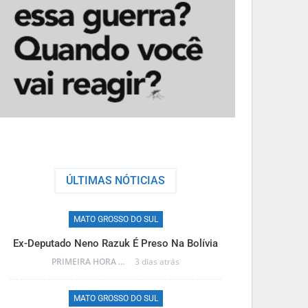
ÚLTIMAS NÓTICIAS
MATO GROSSO DO SUL
M
Ex-Deputado Neno Razuk É Preso Na Bolívia
Frente Fria T
PRIMEIRA HORA ONLINE
3 dias atrás
MATO GROSSO DO SUL