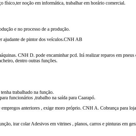
o físico,ter noção em informática, trabalhar em horário comercial.
rodução e no processo de a produção.
ser ajudante de pintor dos veículos.CNH AB
máquinas. CNH D. pode encaminhar pcd. Irá realizar reparos em pneus e
acheiro, dentro outras funções.
tenha trabalhado na função.
para funcionários ,trabalho na saída para Caarapó.
de empregos anteriores , exige moro próprio. CNH A. Cobrança para loj
unção, irar colar Adesivos em vitrines , planos, carros e pinturas em ge