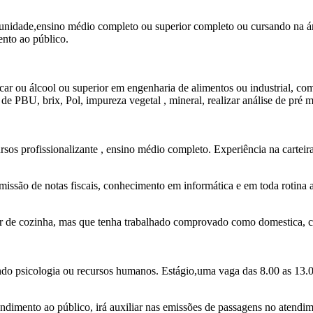
a unidade,ensino médio completo ou superior completo ou cursando na 
ento ao público.
ar ou álcool ou superior em engenharia de alimentos ou industrial, co
e PBU, brix, Pol, impureza vegetal , mineral, realizar análise de pré ma
rsos profissionalizante , ensino médio completo. Experiência na carteir
issão de notas fiscais, conhecimento em informática e em toda rotina ad
iar de cozinha, mas que tenha trabalhado comprovado como domestica, ca
sando psicologia ou recursos humanos. Estágio,uma vaga das 8.00 as 13.
endimento ao público, irá auxiliar nas emissões de passagens no atendim