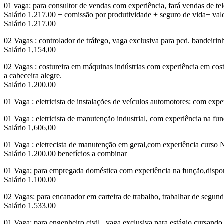
01 vaga: para consultor de vendas com experiência, fará vendas de t
Salário 1.217.00 + comissão por produtividade + seguro de vida+ vale 
Salário 1.217.00
02 Vagas : controlador de tráfego, vaga exclusiva para pcd. bandeirinh
Salário 1,154,00
02 Vagas : costureira em máquinas indústrias com experiência em cost
a cabeceira alegre.
Salário 1.200.00
01 Vaga : eletricista de instalações de veículos automotores: com exper
01 Vaga : eletricista de manutenção industrial, com experiência na funç
Salário 1,606,00
01 Vaga : eletrecista de manutenção em geral,com experiência curso 
Salário 1.200.00 benefícios a combinar
01 Vaga; para empregada doméstica com experiência na função,disponib
Salário 1.100.00
02 Vagas: para encanador em carteira de trabalho, trabalhar de segunda
Salário 1.533.00
01 Vaga: para engenheiro civil , vaga exclusiva para estágio,cursando