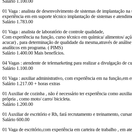
Salário 1.100.00
01 Vaga : analista de desenvolvimento de sistemas de implantação n
experiência em em suporte técnico implantação de sistemas e atendim
Salário 1.783.00
01 Vaga : analista de laboratório de controle qualidade,
Com experiência na função, curso técnico em química/ alimentos/ açúc
acucar) , para determinação de qualidade da mesma,através de análise d
analíticos em programa. ( PIMS)
Salário 1.400.00 Mais benefícios.
04 Vagas : atendente de telemarketing para realizar a divulgação de cu
Salário 1.100.00
01 Vaga : auxiliar administrativo, com experiência em na função,em em
Salário 1.217.00 + horas extras
01 Auxiliar de cozinha , não é necessário ter experiência como auxil
própria , como moto/ carro/ bicicleta.
Salário 1.200.00
01 Auxiliar de escritório e Rh, fará recrutamento e treinamento, cur
Salário 600.00
01 Vaga de escritório,com experiência em carteira de trabalho , em at