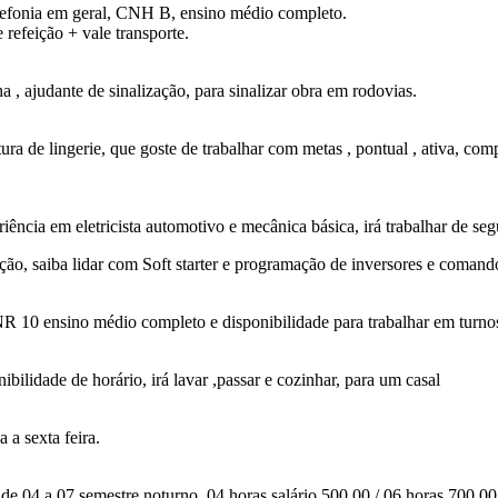
elefonia em geral, CNH B, ensino médio completo.
refeição + vale transporte.
a , ajudante de sinalização, para sinalizar obra em rodovias.
ura de lingerie, que goste de trabalhar com metas , pontual , ativa, 
iência em eletricista automotivo e mecânica básica, irá trabalhar de seg
ão, saiba lidar com Soft starter e programação de inversores e comandos 
NR 10 ensino médio completo e disponibilidade para trabalhar em turnos
ilidade de horário, irá lavar ,passar e cozinhar, para um casal
 a sexta feira.
 de 04 a 07 semestre noturno, 04 horas salário 500.00 / 06 horas 700.00