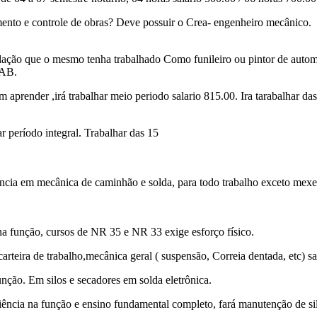
amento e controle de obras? Deve possuir o Crea- engenheiro mecânico.
dação que o mesmo tenha trabalhado Como funileiro ou pintor de automó
 AB.
 aprender ,irá trabalhar meio periodo salario 815.00. Ira tarabalhar da
r período integral. Trabalhar das 15
ncia em mecânica de caminhão e solda, para todo trabalho exceto mex
a função, cursos de NR 35 e NR 33 exige esforço físico.
eira de trabalho,mecânica geral ( suspensão, Correia dentada, etc) sa
nção. Em silos e secadores em solda eletrônica.
ncia na função e ensino fundamental completo, fará manutenção de sil