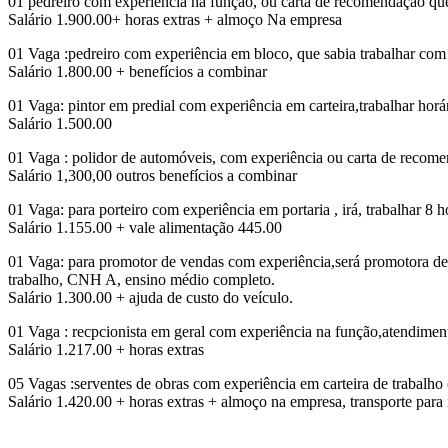
01 pedreiro com experiência na função, ou carta de recomendação que
Salário 1.900.00+ horas extras + almoço Na empresa
01 Vaga :pedreiro com experiência em bloco, que sabia trabalhar com 
Salário 1.800.00 + benefícios a combinar
01 Vaga: pintor em predial com experiência em carteira,trabalhar horá
Salário 1.500.00
01 Vaga : polidor de automóveis, com experiência ou carta de rec
Salário 1,300,00 outros benefícios a combinar
01 Vaga: para porteiro com experiência em portaria , irá, trabalhar 
Salário 1.155.00 + vale alimentação 445.00
01 Vaga: para promotor de vendas com experiência,será promotora de li
trabalho, CNH A, ensino médio completo.
Salário 1.300.00 + ajuda de custo do veículo.
01 Vaga : recpcionista em geral com experiência na função,atendiment
Salário 1.217.00 + horas extras
05 Vagas :serventes de obras com experiência em carteira de trabalho
Salário 1.420.00 + horas extras + almoço na empresa, transporte para 