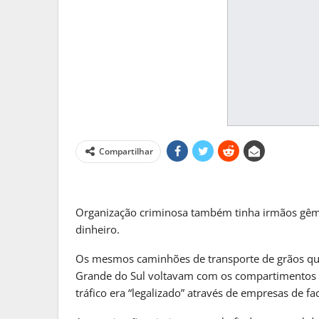
Compartilhar
Organização criminosa também tinha irmãos gême
dinheiro.
MATO GROSSO DO S
Frente Fria Traz Chuva E Inst
Os mesmos caminhões de transporte de grãos que
MS
Grande do Sul voltavam com os compartimentos oc
PRIMEIRA HORA ONLINE
1 sem
tráfico era “legalizado” através de empresas de fa