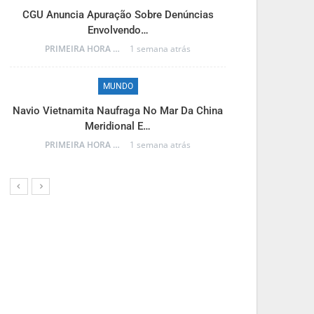
M
CGU Anuncia Apuração Sobre Denúncias
Envolvendo…
Reinaldo Azam
PRIMEIRA HORA ONLINE
1 semana atrás
MUNDO
M
Navio Vietnamita Naufraga No Mar Da China
Meridional E…
Frente Fria A
PRIMEIRA HORA ONLINE
1 semana atrás