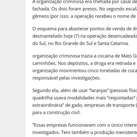
A organização criminosa era chefiada por casal 
MATO GROSSO DO S
fachada. Os dois foram presos. No segundo esca
Reinaldo Azambuja Defende Po
gêmeos (por isso, a operação recebeu o nome de
Para…
O esquema para abastecer pontos de venda de drog
PRIMEIRA HORA ONLINE
2 sema
desmantelado hoje (7) na operação desencadeada 
do Sul, no Rio Grande do Sul e Santa Catarina.
MATO GROSSO DO S
Frente Fria Avança Sobre Mat
organização criminosa trazia a cocaína de Mato G
E Provoca…
caminhões. Nos depósitos, a droga era retirada e
organização movimentou cinco toneladas de cocaí
PRIMEIRA HORA ONLINE
2 sema
responsável pelas investigações.
Segundo ela, além de usar “laranjas” (pessoas físi
quadrilha usava modalidades mais “requintadas” 
extraordinária” de gado, empresas de transporte
para a construção civil.
“Essas empresas funcionavam com o único interesse
investigados. Tem também a produção inexistente