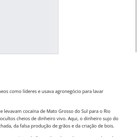
os como líderes e usava agronegócio para lavar
UL
BRASIL
abilidade Para
Empresas São Orientadas A Incentivar
 levavam cocaína de Mato Grosso do Sul para o Rio
Vacinação Contra O…
ultos cheios de dinheiro vivo. Aqui, o dinheiro sujo do
ana atrás
PRIMEIRA HORA ONLINE
2 dias atrás
chada, da falsa produção de grãos e da criação de bois.