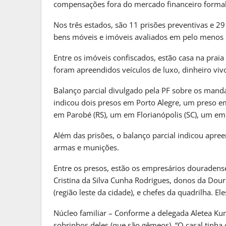
compensações fora do mercado financeiro formal”
Nos três estados, são 11 prisões preventivas e 
bens móveis e imóveis avaliados em pelo menos 
Entre os imóveis confiscados, estão casa na prai
foram apreendidos veículos de luxo, dinheiro viv
Balanço parcial divulgado pela PF sobre os mand
indicou dois presos em Porto Alegre, um preso 
em Parobé (RS), um em Florianópolis (SC), um e
Além das prisões, o balanço parcial indicou apree
armas e munições.
Entre os presos, estão os empresários douradens
Cristina da Silva Cunha Rodrigues, donos da Dour
(região leste da cidade), e chefes da quadrilha. E
Núcleo familiar – Conforme a delegada Aletea Kun
sobrinhos deles (que são gêmeos). “O casal tinha