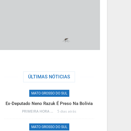
ÚLTIMAS NÓTICIAS
MATO GROSSO DO SUL
M
Ex-Deputado Neno Razuk É Preso Na Bolívia
Frente Fria T
PRIMEIRA HORA ONLINE
5 dias atrás
MATO GROSSO DO SUL