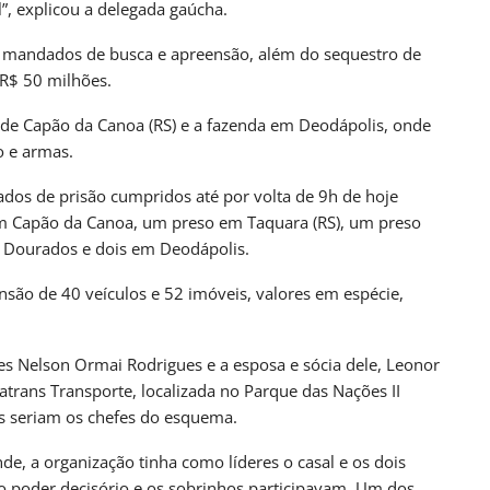
, explicou a delegada gaúcha.
29 mandados de busca e apreensão, além do sequestro de
R$ 50 milhões.
a de Capão da Canoa (RS) e a fazenda em Deodápolis, onde
o e armas.
ados de prisão cumpridos até por volta de 9h de hoje
em Capão da Canoa, um preso em Taquara (RS), um preso
m Dourados e dois em Deodápolis.
nsão de 40 veículos e 52 imóveis, valores em espécie,
es Nelson Ormai Rodrigues e a esposa e sócia dele, Leonor
atrans Transporte, localizada no Parque das Nações II
les seriam os chefes do esquema.
de, a organização tinha como líderes o casal e os dois
 o poder decisório e os sobrinhos participavam. Um dos