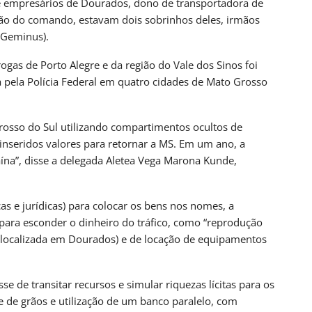
de empresários de Dourados, dono de transportadora de
UL
BRASIL
lão do comando, estavam dois sobrinhos deles, irmãos
lítica Nacional
STF Inicia Julgamento De Temas Que Podem
 Geminus).
Redefinir…
as de Porto Alegre e da região do Vale dos Sinos foi
nas atrás
PRIMEIRA HORA ONLINE
3 dias atrás
pela Polícia Federal em quatro cidades de Mato Grosso
UL
CAMPO GRANDE
o Grosso Do Sul
SEJUV Abre Mais 150 Vagas Para O
rosso do Sul utilizando compartimentos ocultos de
AprovaJuv Nesta Terça
 inseridos valores para retornar a MS. Em um ano, a
na”, disse a delegada Aletea Vega Marona Kunde,
nas atrás
PRIMEIRA HORA ONLINE
5 dias atrás
cas e jurídicas) para colocar os bens nos nomes, a
para esconder o dinheiro do tráfico, como “reprodução
 (localizada em Dourados) e de locação de equipamentos
 de transitar recursos e simular riquezas lícitas para os
 de grãos e utilização de um banco paralelo, com