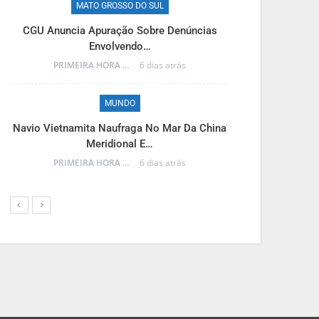
MATO GROSSO DO SUL
M
CGU Anuncia Apuração Sobre Denúncias
Envolvendo…
Reinaldo Azam
PRIMEIRA HORA ONLINE
6 dias atrás
MUNDO
M
Navio Vietnamita Naufraga No Mar Da China
Meridional E…
Frente Fria A
PRIMEIRA HORA ONLINE
6 dias atrás