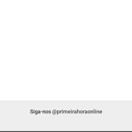
UL
BRASIL
lítica Nacional
STF Inicia Julgamento De Temas Que Podem
Redefinir…
nas atrás
PRIMEIRA HORA ONLINE
1 dia atrás
UL
CAMPO GRANDE
o Grosso Do Sul
SEJUV Abre Mais 150 Vagas Para O
AprovaJuv Nesta Terça
nas atrás
PRIMEIRA HORA ONLINE
3 dias atrás
Siga-nos
@primeirahoraonline