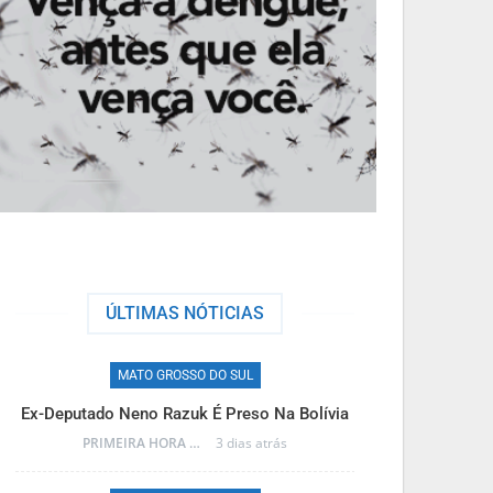
ÚLTIMAS NÓTICIAS
MATO GROSSO DO SUL
M
Ex-Deputado Neno Razuk É Preso Na Bolívia
Frente Fria T
PRIMEIRA HORA ONLINE
3 dias atrás