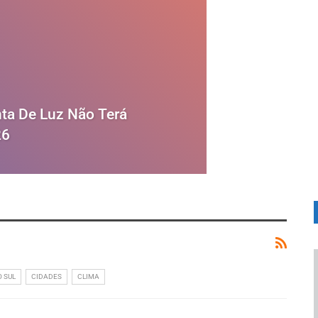
nta De Luz Não Terá
26
 SUL
CIDADES
CLIMA