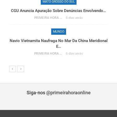
MATO GROSSO DO SUL
CGU Anuncia Apuração Sobre Denúncias Envolvendo…
r…
PRIMEIRA HORA ONLINE
6 dias atrás
MUNDO
Navio Vietnamita Naufraga No Mar Da China Meridional
a
E…
PRIMEIRA HORA ONLINE
6 dias atrás
Siga-nos
@primeirahoraonline