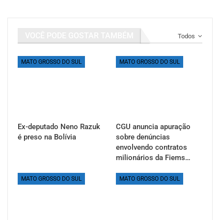
VOCÊ PODE GOSTAR TAMBÉM
Todos
MATO GROSSO DO SUL
MATO GROSSO DO SUL
Ex-deputado Neno Razuk
CGU anuncia apuração
é preso na Bolívia
sobre denúncias
envolvendo contratos
milionários da Fiems…
MATO GROSSO DO SUL
MATO GROSSO DO SUL